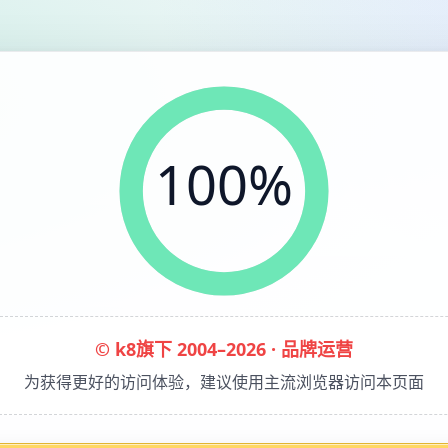
100%
© k8旗下 2004–2026 · 品牌运营
为获得更好的访问体验，建议使用主流浏览器访问本页面